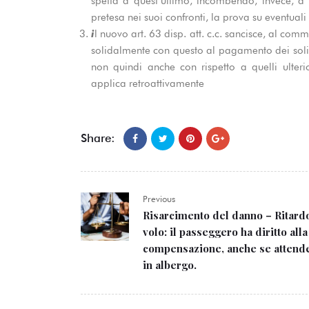
spetta a quest’ultimo, incombendo, invece, a c
pretesa nei suoi confronti, la prova su eventuali 
i
l nuovo art. 63 disp. att. c.c. sancisce, al com
solidalmente con questo al pagamento dei soli c
non quindi anche con rispetto a quelli ulter
applica retroattivamente
Share:
Previous
Risarcimento del danno – Ritard
volo: il passeggero ha diritto alla
compensazione, anche se attend
in albergo.