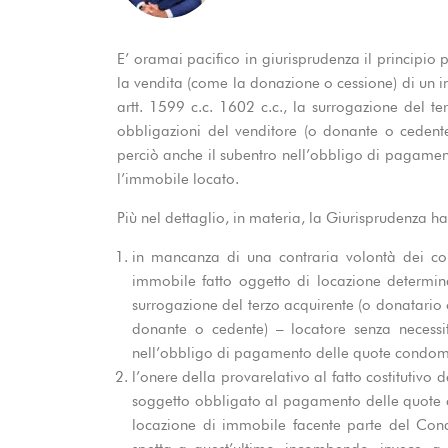
E’ oramai pacifico in giurisprudenza il principio 
la vendita (come la donazione o cessione) di un i
artt. 1599 c.c. 1602 c.c., la surrogazione del ter
obbligazioni del venditore (o donante o cedente
perciò anche il subentro nell’obbligo di pagamen
l’immobile locato.
Più nel dettaglio, in materia, la Giurisprudenza ha 
in mancanza di una contraria volontà dei con
immobile fatto oggetto di locazione determina,
surrogazione del terzo acquirente (o donatario o 
donante o cedente) – locatore senza necessi
nell’obbligo di pagamento delle quote condomi
l’onere della provarelativo al fatto costitutivo
soggetto obbligato al pagamento delle quote co
locazione di immobile facente parte del Con