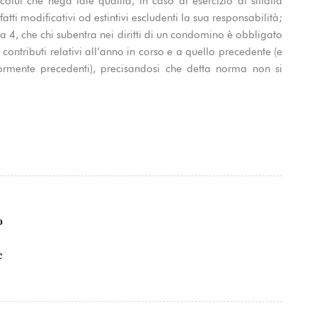
olui che nega tale qualità, in caso di esercizio di siffatta
fatti modificativi od estintivi escludenti la sua responsabilità;
ma 4, che chi subentra nei diritti di un condomino è obbligato
ontributi relativi all’anno in corso e a quello precedente (e
iormente precedenti), precisandosi che detta norma non si
o
e