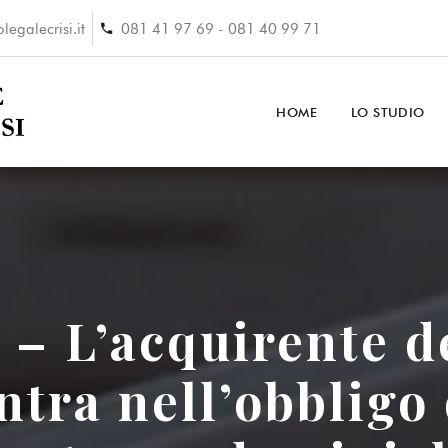
legalecrisi.it
081 41 97 69 - 081 40 99 71
HOME
LO STUDIO
– L’acquirente d
ntra nell’obbligo 