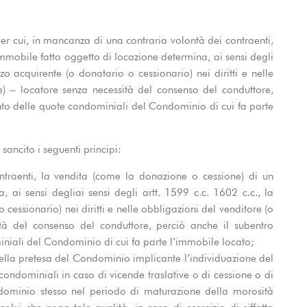
per cui, in mancanza di una contraria volontà dei contraenti,
mmobile fatto oggetto di locazione determina, ai sensi degli
zo acquirente (o donatario o cessionario) nei diritti e nelle
) – locatore senza necessità del consenso del conduttore,
to delle quote condominiali del Condominio di cui fa parte
sancito i seguenti principi:
traenti, la vendita (come la donazione o cessione) di un
 ai sensi degliai sensi degli artt. 1599 c.c. 1602 c.c., la
cessionario) nei diritti e nelle obbligazioni del venditore (o
tà del consenso del conduttore, perciò anche il subentro
niali del Condominio di cui fa parte l’immobile locato;
 della pretesa del Condominio implicante l’individuazione del
ndominiali in caso di vicende traslative o di cessione o di
dominio stesso nel periodo di maturazione della morosità